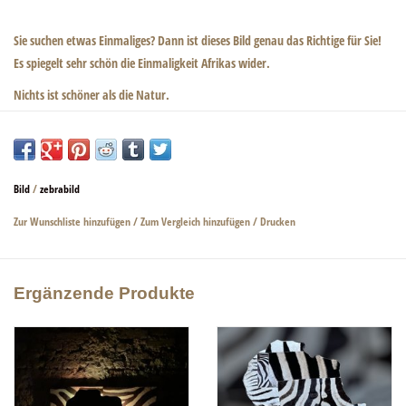
Sie suchen etwas Einmaliges? Dann ist dieses Bild genau das Richtige für Sie!
Es spiegelt sehr schön die Einmaligkeit Afrikas wider.
Nichts ist schöner als die Natur.
Ein wunderschönes Zebrabild geziert von einem echten und edlen
Holzrahmen.
Bitte beachten Sie die Details. Es wurde ein echtes Kopfteil von einem
Bild
/
zebrabild
Zebrafell sowie Straußeneierschalen und Stachelschweinstacheln verwendet.
Zur Wunschliste hinzufügen
/
Zum Vergleich hinzufügen
/
Drucken
Abmessungen: 76 cm × 49 cm × 2 cm
Ergänzende Produkte