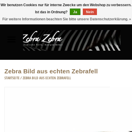
Wir benutzen Cookies nur für interne Zwecke um den Webshop zu verbessern.
Ist das in Ordnung?
Ja
Nein
0 Artikel - €0,00
Für weitere Informationen beachten Sie bitte unsere Datenschutzerklärung. »
Startseite
FELLE
MÖBEL
Zebra Bild aus echten Zebrafell
STARTSEITE
/
ZEBRA BILD AUS ECHTEN ZEBRAFELL
WOHNACCESSOIRES
ACCESSOIRE