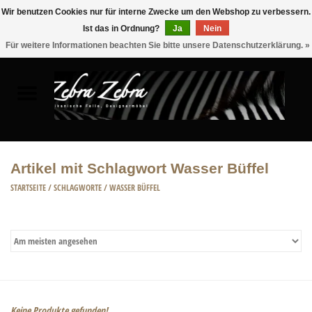
Wir benutzen Cookies nur für interne Zwecke um den Webshop zu verbessern.
Ist das in Ordnung?
Ja
Nein
0 Artikel - €0,00
Für weitere Informationen beachten Sie bitte unsere Datenschutzerklärung. »
Startseite
FELLE
MÖBEL
Artikel mit Schlagwort Wasser Büffel
WOHNACCESSOIRES
STARTSEITE
/
SCHLAGWORTE
/
WASSER BÜFFEL
ACCESSOIRE
Keine Produkte gefunden!...