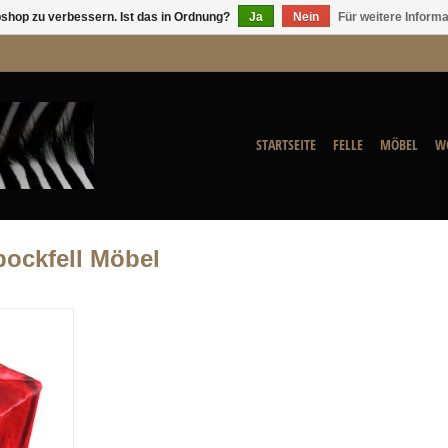
shop zu verbessern. Ist das in Ordnung?
Ja
Nein
Für weitere Inform
STARTSEITE
FELLE
MÖBEL
W
bockfell Möbel
 wir 4 rote
t. Das Design
ie Anordnung
rt lieferbar.
NZUFÜGEN