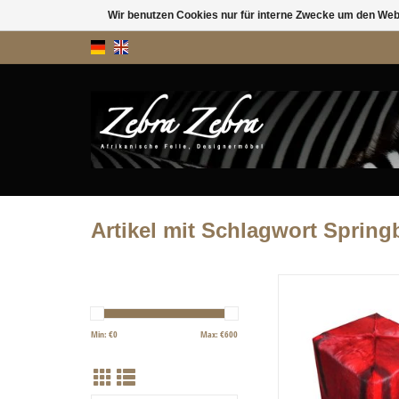
Wir benutzen Cookies nur für interne Zwecke um den Web
Artikel mit Schlagwort Spring
Für diesen Hocker haben
Springbockfelle verbrauch
wirkt besonders durch d
Min: €
0
Max: €
600
der Springbockfelle. Sofo
ZUM WARENKORB HI