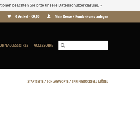
ationen beachten Sie bitte unsere Datenschutzerklärung. »
0 Artikel - €0,00
Mein Konto / Kundenkonto anlegen
OHNACCESSOIRES
ACCESSOIRE
STARTSEITE
/
SCHLAGWORTE
/
SPRINGBOCKFELL MÖBEL