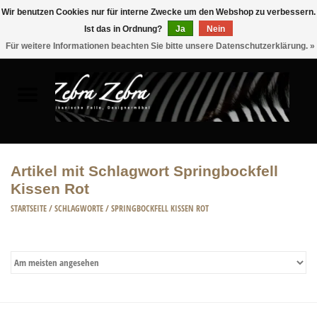
Wir benutzen Cookies nur für interne Zwecke um den Webshop zu verbessern.
Ist das in Ordnung?
Ja
Nein
0 Artikel - €0,00
Für weitere Informationen beachten Sie bitte unsere Datenschutzerklärung. »
Startseite
FELLE
MÖBEL
Artikel mit Schlagwort Springbockfell
Kissen Rot
WOHNACCESSOIRES
STARTSEITE
/
SCHLAGWORTE
/
SPRINGBOCKFELL KISSEN ROT
ACCESSOIRE