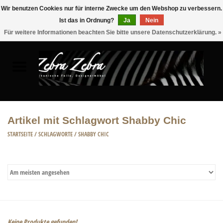
Wir benutzen Cookies nur für interne Zwecke um den Webshop zu verbessern.
Ist das in Ordnung?
Ja
Nein
0 Artikel - €0,00
Für weitere Informationen beachten Sie bitte unsere Datenschutzerklärung. »
Startseite
FELLE
MÖBEL
Artikel mit Schlagwort Shabby Chic
WOHNACCESSOIRES
STARTSEITE
/
SCHLAGWORTE
/
SHABBY CHIC
ACCESSOIRE
Keine Produkte gefunden!...