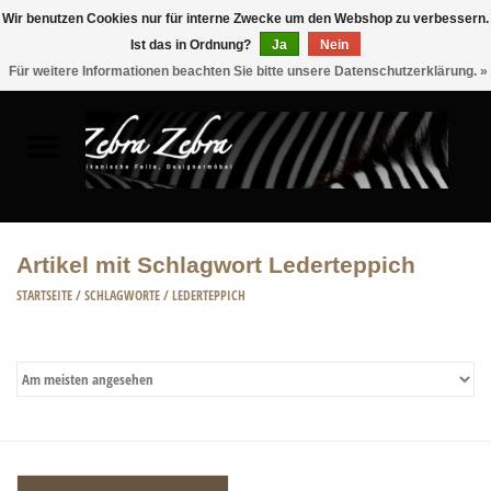
Wir benutzen Cookies nur für interne Zwecke um den Webshop zu verbessern.
Ist das in Ordnung?
Ja
Nein
0 Artikel - €0,00
Für weitere Informationen beachten Sie bitte unsere Datenschutzerklärung. »
Startseite
FELLE
MÖBEL
Artikel mit Schlagwort Lederteppich
WOHNACCESSOIRES
STARTSEITE
/
SCHLAGWORTE
/
LEDERTEPPICH
ACCESSOIRE