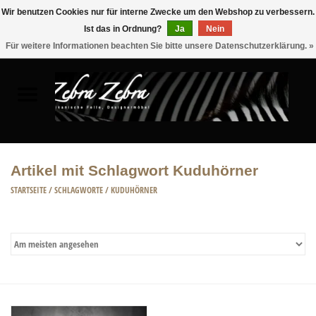
Wir benutzen Cookies nur für interne Zwecke um den Webshop zu verbessern.
Ist das in Ordnung?
Ja
Nein
0 Artikel - €0,00
Für weitere Informationen beachten Sie bitte unsere Datenschutzerklärung. »
Startseite
FELLE
MÖBEL
Artikel mit Schlagwort Kuduhörner
WOHNACCESSOIRES
STARTSEITE
/
SCHLAGWORTE
/
KUDUHÖRNER
ACCESSOIRE