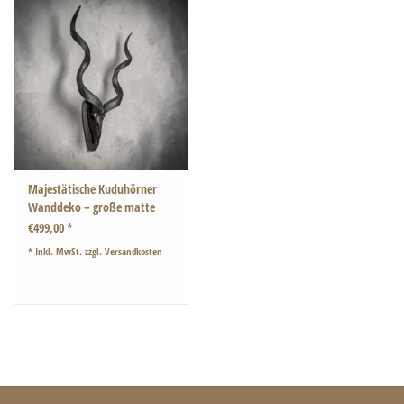
Majestätische Kuduhörner
Wanddeko – große matte
schwarze Kuduhörner 95 cm,
€499,00 *
moderne Wandskulptur,
* Inkl. MwSt. zzgl.
Versandkosten
afrikanisches Designobjekt