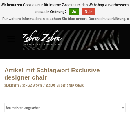
Wir benutzen Cookies nur für interne Zwecke um den Webshop zu verbessern.
Ist das in Ordnung?
Ja
Nein
0 Artikel - €0,00
Für weitere Informationen beachten Sie bitte unsere Datenschutzerklärung. »
Startseite
FELLE
MÖBEL
Artikel mit Schlagwort Exclusive
designer chair
WOHNACCESSOIRES
STARTSEITE
/
SCHLAGWORTE
/
EXCLUSIVE DESIGNER CHAIR
ACCESSOIRE