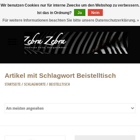
Wir benutzen Cookies nur für interne Zwecke um den Webshop zu verbessern.
Ist das in Ordnung?
Ja
Nein
0 Artikel - €0,00
Für weitere Informationen beachten Sie bitte unsere Datenschutzerklärung. »
Startseite
FELLE
MÖBEL
Artikel mit Schlagwort Beistelltisch
WOHNACCESSOIRES
STARTSEITE
/
SCHLAGWORTE
/
BEISTELLTISCH
ACCESSOIRE