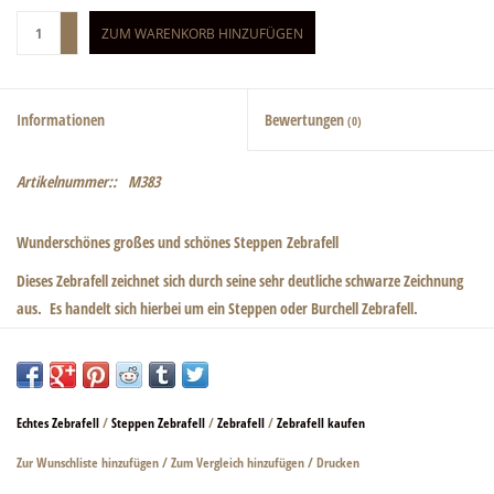
+
ZUM WARENKORB HINZUFÜGEN
-
Informationen
Bewertungen
(0)
Artikelnummer::
M383
Wunderschönes großes und schönes Steppen Zebrafell
Dieses Zebrafell zeichnet sich durch seine sehr deutliche schwarze Zeichnung
aus. Es handelt sich hierbei um ein Steppen oder Burchell Zebrafell.
Da es sich um ein Wildtier handelt, sind kleinere Kratzer und Narben ganz
natürlich und erwünscht. Diese entstehen bei einem Wildtier beim Kämpfen
unter Artgenossen oder anderen Wildtieren.
Echtes Zebrafell
/
Steppen Zebrafell
/
Zebrafell
/
Zebrafell kaufen
Länge von vorne bis Schwanz 330cm / Breite von Vorderlauf zu Vorderlauf
Zur Wunschliste hinzufügen
/
Zum Vergleich hinzufügen
/
Drucken
206cm / Breite, Körpermitte 147cm. Bitte beachten sie das der Schweif eine