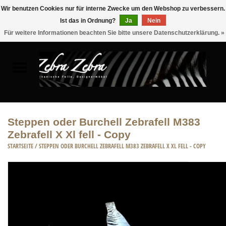
Wir benutzen Cookies nur für interne Zwecke um den Webshop zu verbessern.
Ist das in Ordnung?
Ja
Nein
0 Artikel - €0,00
Für weitere Informationen beachten Sie bitte unsere Datenschutzerklärung. »
Startseite
FELLE
MÖBEL
Steppen oder Burchell Zebrafell M383
Zebrafell X Xl fell - Copy
WOHNACCESSOIRES
STARTSEITE
/
STEPPEN ODER BURCHELL ZEBRAFELL M383 ZEBRAFELL X XL FELL - COPY
ACCESSOIRE