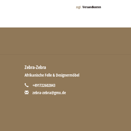
zzgl.
Versandkosten
Zebra-Zebra
Afrikanische Felle & Designermöbel
+491722602843
zebra-zebra@gmx.de