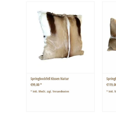
Weiches Springbockfell Kissen
Die Rückseite ist aus echtem Leder verarbeitet.
Diese l
mit den
ZUM WARENKORB HINZUFÜGEN
Springbockfell Kissen Natur
Spring
€99,00 *
€119,0
* Inkl. MwSt. zzgl.
Versandkosten
* Inkl. 