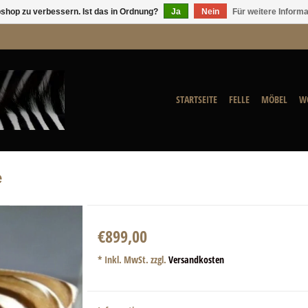
shop zu verbessern. Ist das in Ordnung?
Ja
Nein
Für weitere Inform
STARTSEITE
FELLE
MÖBEL
W
e
€899,00
* Inkl. MwSt. zzgl.
Versandkosten