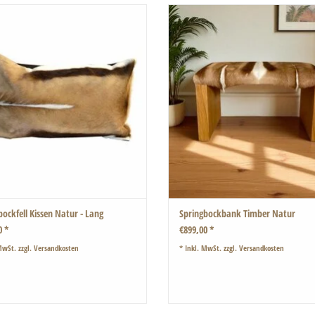
Seidiger Glanz und samt-weich!
Eichenholz handgehobelt.
angen Springbock Kissen können sehr gut
Dadurch entstand eine wunderschöne
 regulären Springbock Kissen kombiniert
plastische Oberfläche die sich sehr gut 
werden.
ZUM WARENKORB HINZUFÜGEN
ZUM WARENKORB HINZUFÜGEN
bockfell Kissen Natur - Lang
Springbockbank Timber Natur
0 *
€899,00 *
MwSt. zzgl.
Versandkosten
* Inkl. MwSt. zzgl.
Versandkosten