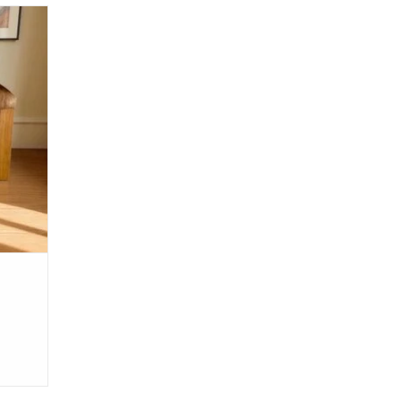
 sehr
anfühlt.