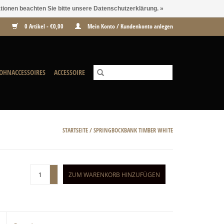
ationen beachten Sie bitte unsere Datenschutzerklärung. »
0 Artikel - €0,00
Mein Konto / Kundenkonto anlegen
OHNACCESSOIRES
ACCESSOIRE
STARTSEITE
/
SPRINGBOCKBANK TIMBER WHITE
+
ZUM WARENKORB HINZUFÜGEN
-