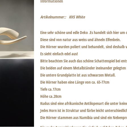
Informationen
Artikelnummer::
KHS White
Eine sehr schöne und edle Deko .Es handelt sich hier um
Diese sind von natur aus weiss und ähneln Elfenbein.
Die Hörner wurden poliert und behandelt, sind deshalb v
Es sieht einfach edel aus!
Bitte beachten Sie auch das schöne Schattenspiel bei en
Die beiden auf einem Metallständer ineinander gelegte
Die untere Grundplatte ist aus schwarzen Metall.
Die Hörner haben eine Länge von ca. 65-77cm
Tiefe ca.17cm
Höhe ca.20cm
Kudus sind eine afrikanische Antilopenart die unter kein
Jedes Horn ist in Struktur und färbe leicht unterschiedli
Die Hörner stammen aus Namibia und sind ein Nebenprod