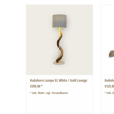
Kudu Horn Lampe White / Gold Lounge
Diese ge
Einzigartige und wunderschöne große Tischlampe.
Eine t
Es wurde ein echtes Kuduhorn verwendet, was
sich um den Lampenständer schlängelt.
ZUM WARENKORB HINZUFÜGEN
Sehr
Kuduhorn Lampe XL White / Gold Lounge
Kuduho
€399,00 *
€129,0
* Inkl. MwSt. zzgl.
Versandkosten
* Inkl. 