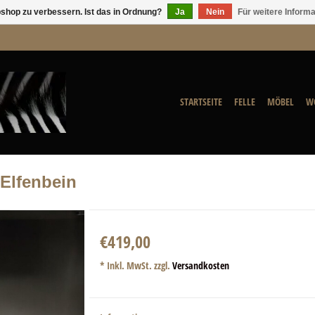
shop zu verbessern. Ist das in Ordnung?
Ja
Nein
Für weitere Inform
STARTSEITE
FELLE
MÖBEL
W
Elfenbein
€419,00
* Inkl. MwSt. zzgl.
Versandkosten