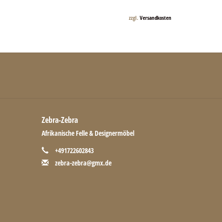
zzgl.
Versandkosten
Zebra-Zebra
Afrikanische Felle & Designermöbel
+491722602843
zebra-zebra@gmx.de