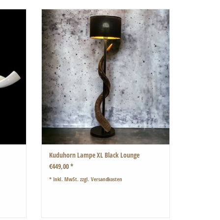
Kudu Horn Lampe Black Lounge
er eines
Einzigartige und wunderschöne große Tischlampe.
ZUM WARENKORB HINZUFÜGEN
t, sind
Kuduhorn Lampe XL Black Lounge
€449,00 *
* Inkl. MwSt. zzgl.
Versandkosten