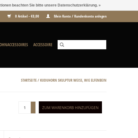
ationen beachten Sie bitte unsere Datenschutzerklärung. »
0 Artikel - €0,00
Mein Konto / Kundenkonto anlegen
OHNACCESSOIRES
ACCESSOIRE
STARTSEITE
/
KUDUHORN SKULPTUR WEISS, WIE ELFENBEIN
+
ZUM WARENKORB HINZUFÜGEN
-