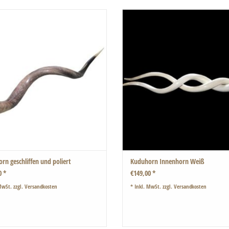
schliffenen und polierten Kuduhörner sind
Formschönes Kuduhorn.
eine Augenweide.
Es handelt sich hier um die inneren Hörn
olle Deco nicht nur für Afrikaliebhaber.
Kuduhorn.
Formschön von Mutter Natur.
Diese sind von natur aus weiss.
Auch als Shofar geeignet
Die Hörner wurden poliert und behandel
 schön auch wenn man zwei oder mehr
deshalb völlig geruchsneutral.
Hörner inneinander steckt
ZUM WARENKORB HINZUFÜGEN
ZUM WARENKORB HINZUFÜGEN
rn geschliffen und poliert
Kuduhorn Innenhorn Weiß
0 *
€149,00 *
MwSt. zzgl.
Versandkosten
* Inkl. MwSt. zzgl.
Versandkosten