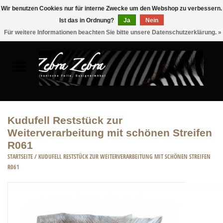
Wir benutzen Cookies nur für interne Zwecke um den Webshop zu verbessern.
Ist das in Ordnung?
Ja
Nein
0 Artikel - €0,00
Für weitere Informationen beachten Sie bitte unsere Datenschutzerklärung. »
Startseite
FELLE
MÖBEL
Kudufell Reststück zur
Weiterverarbeitung mit schönen Streifen
WOHNACCESSOIRES
R061
STARTSEITE
/
KUDUFELL RESTSTÜCK ZUR WEITERVERARBEITUNG MIT SCHÖNEN STREIFEN
ACCESSOIRE
R061