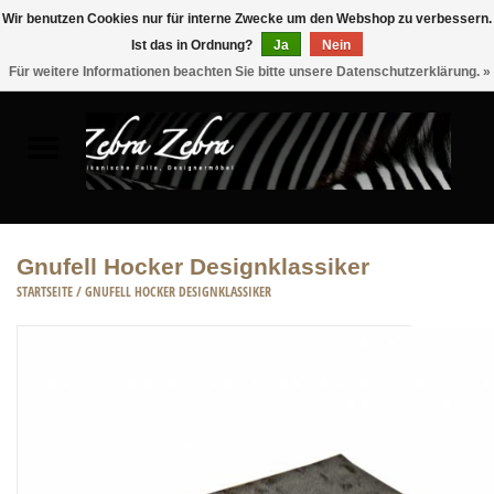
Wir benutzen Cookies nur für interne Zwecke um den Webshop zu verbessern.
Ist das in Ordnung?
Ja
Nein
0 Artikel - €0,00
Für weitere Informationen beachten Sie bitte unsere Datenschutzerklärung. »
Startseite
FELLE
MÖBEL
Gnufell Hocker Designklassiker
STARTSEITE
/
GNUFELL HOCKER DESIGNKLASSIKER
WOHNACCESSOIRES
ACCESSOIRE