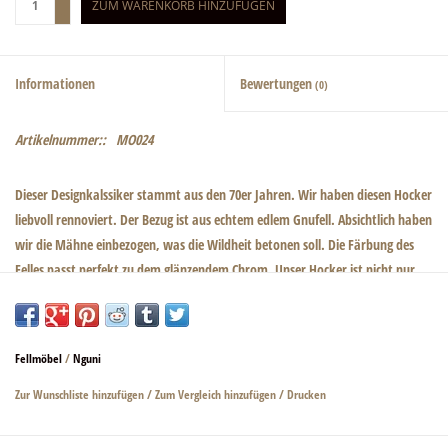
ZUM WARENKORB HINZUFÜGEN
-
Informationen
Bewertungen
(0)
Artikelnummer::
MO024
Dieser Designkalssiker stammt aus den 70er Jahren. Wir haben diesen Hocker
liebvoll rennoviert. Der Bezug ist aus echtem edlem Gnufell. Absichtlich haben
wir die Mähne einbezogen, was die Wildheit betonen soll. Die Färbung des
Felles passt perfekt zu dem glänzendem Chrom. Unser Hocker ist nicht nur
schön sondern auch praktisch. Ausklappbar zu einer kleinen stabilen Leiter.
Auch hier haben wir die Innseiten mit echtem schwarzem Leder bezogen, was
noch edler wirkt. Klare Linien bestimmen diesen Designklassiker. Modern
Fellmöbel
/
Nguni
und dennoch wild - afrikanisch! Abmessungen: 64 cm × 42 cm × 41 cm
Zur Wunschliste hinzufügen
/
Zum Vergleich hinzufügen
/
Drucken
Dieser Artikel wird auf Bestellung für Sie gefertigt. Produktionsdauer 3-
4Wochen.