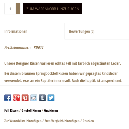
+
ZUM WARENKORB HINZUFÜGEN
-
Informationen
Bewertungen
(0)
Artikelnummer::
KD014
Unsere Designer Kissen variieren echtes Fell mit farblich abgestimten Leder.
Bei diesem braunen Springbockfell Kissen haben wir geprägtes Rindsleder
verwendet, was an ein Reptil erinnern soll. Auch die haptik ist ansprechend.
Auch die Rückseite ist mit weichen Leder gearbeitet.
Ein einmaliges Design von Zebra-Zebra.
Wir verwenden immer hochwertige Materialien.
Fell Kissen
/
Gnufell Kissen
/
Gnukissen
Zur Wunschliste hinzufügen
/
Zum Vergleich hinzufügen
/
Drucken