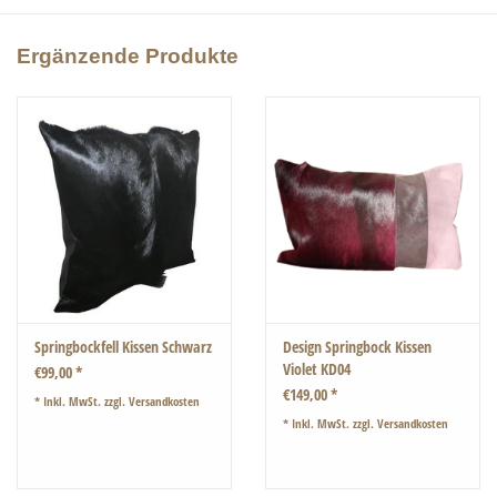
Hier in Deutschland aufwendig gefertigt.
Ein absolutes unikat und Hingucker auf Ihrer Couch von Zebra-Zebra.
Ergänzende Produkte
Gefüllt mit echten Federn!
Abmessungen: 30 cm × 50 cm × 10 cm
Springbockfell Kissen Schwarz
Design Springbock Kissen
Violet KD04
€99,00 *
€149,00 *
* Inkl. MwSt. zzgl.
Versandkosten
* Inkl. MwSt. zzgl.
Versandkosten