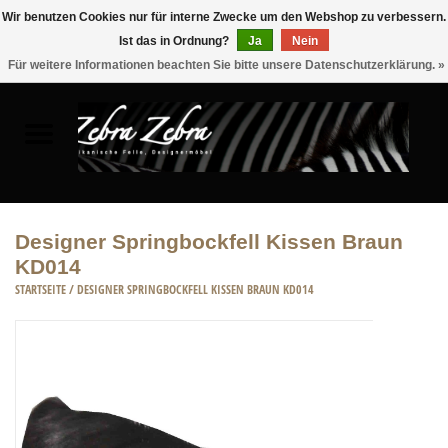
Wir benutzen Cookies nur für interne Zwecke um den Webshop zu verbessern.
Ist das in Ordnung?
Ja
Nein
0 Artikel - €0,00
Für weitere Informationen beachten Sie bitte unsere Datenschutzerklärung. »
Startseite
FELLE
MÖBEL
Designer Springbockfell Kissen Braun
KD014
WOHNACCESSOIRES
STARTSEITE
/
DESIGNER SPRINGBOCKFELL KISSEN BRAUN KD014
ACCESSOIRE