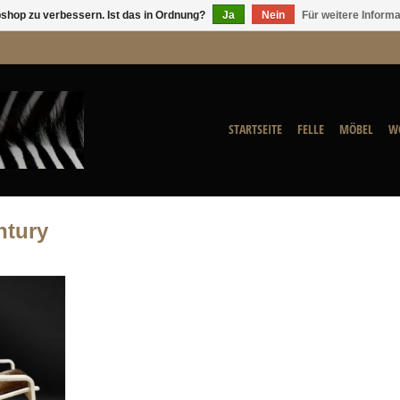
shop zu verbessern. Ist das in Ordnung?
Ja
Nein
Für weitere Inform
STARTSEITE
FELLE
MÖBEL
W
ntury
 Original
Pulka aus den
stspieliig
n einem neuem