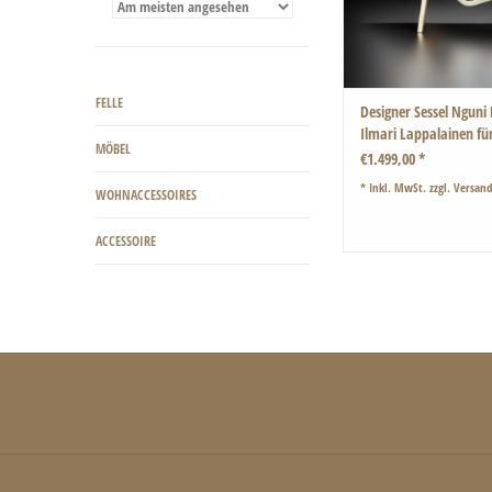
ZUM WARENKORB HI
FELLE
Designer Sessel Nguni
Ilmari Lappalainen fü
MÖBEL
1960er
€1.499,00 *
* Inkl. MwSt. zzgl.
Versand
WOHNACCESSOIRES
ACCESSOIRE