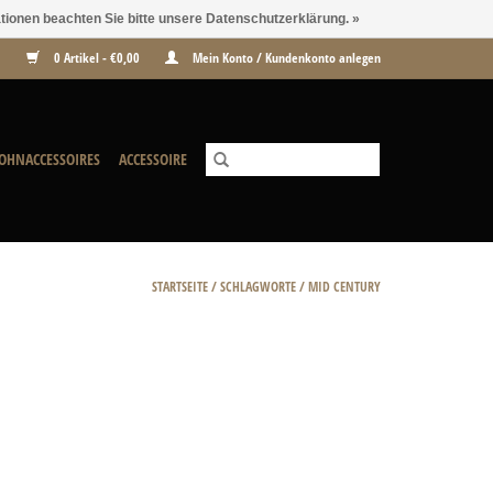
ationen beachten Sie bitte unsere Datenschutzerklärung. »
0 Artikel - €0,00
Mein Konto / Kundenkonto anlegen
OHNACCESSOIRES
ACCESSOIRE
STARTSEITE
/
SCHLAGWORTE
/
MID CENTURY