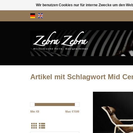
Wir benutzen Cookies nur für interne Zwecke um den Web
Artikel mit Schlagwort Mid Ce
Dieser Sessel ist ein
Designersessel von Asko 
70igern.
Min: €
0
Max: €
1500
Sehr aufwendig und ko
renoviert erstarhlt er i
Glanz.