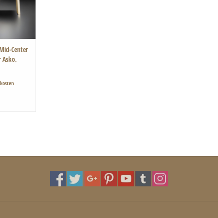
NZUFÜGEN
 Mid-Center
r Asko,
kosten